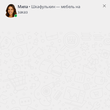
Заказ №23190