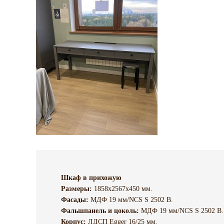
Шкаф в прихожую
Размеры:
1858х2567х450 мм.
Фасады:
МДФ 19 мм/NCS S 2502 B.
Фальшпанель и цоколь:
МДФ 19 мм/NCS S 2502 B.
Корпус:
ЛДСП Egger 16/25 мм.