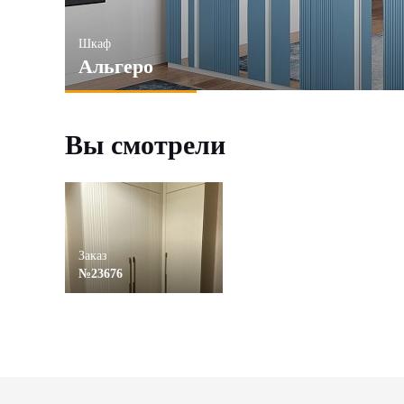
Шкаф
Альгеро
Вы смотрели
Заказ
№23676