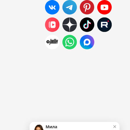
×
Мила