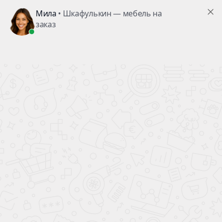
Заказ №23726