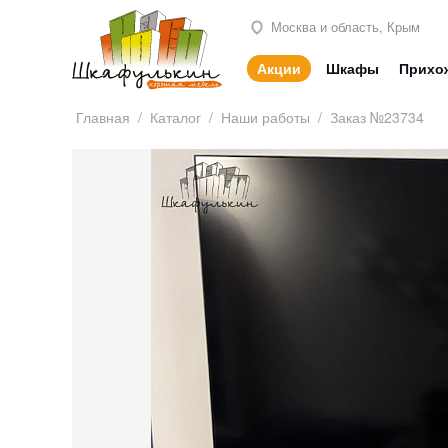
Москва и область, Крым
Акции
Шкафы
Прихо
Главная
/
Каталог
/
Наши работы
/
Заказ №23734