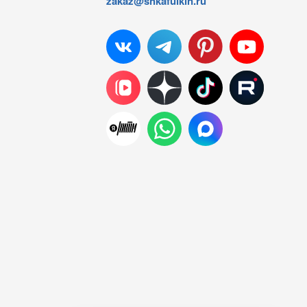
zakaz@shkafulkin.ru