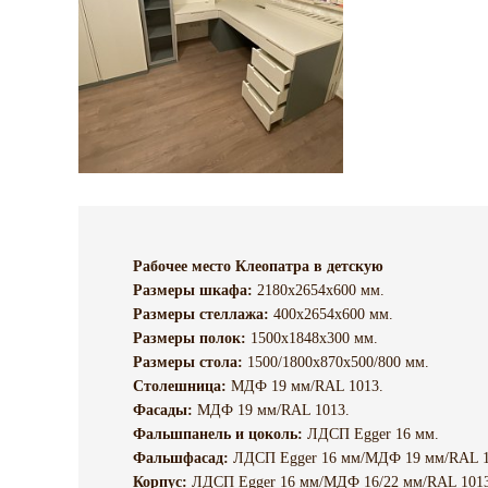
Рабочее место Клеопатра в детскую
Размеры шкафа:
2180х2654х600 мм.
Размеры стеллажа:
400х2654х600 мм.
Размеры полок:
1500х1848х300 мм.
Размеры стола:
1500/1800х870х500/800 мм.
Столешница:
МДФ 19 мм/RAL 1013.
Фасады:
МДФ 19 мм/RAL 1013.
Фальшпанель и цоколь:
ЛДСП Egger 16 мм.
Фальшфасад:
ЛДСП Egger 16 мм/МДФ 19 мм/RAL 1
Корпус:
ЛДСП Egger 16 мм/МДФ 16/22 мм/RAL 1013