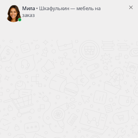
Заказ №23862