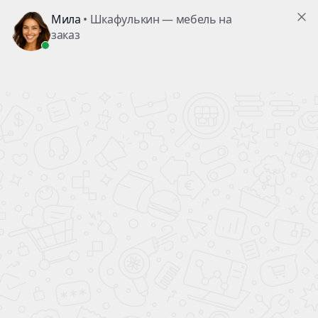
Заказ №24206