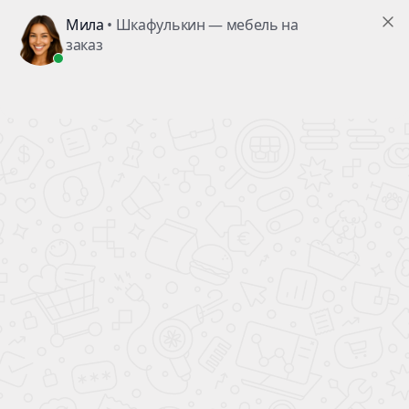
Заказ №24364