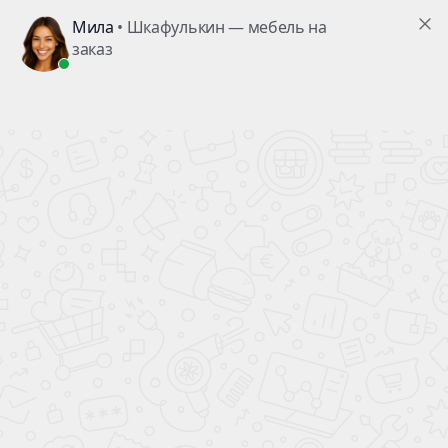
Заказ №24506