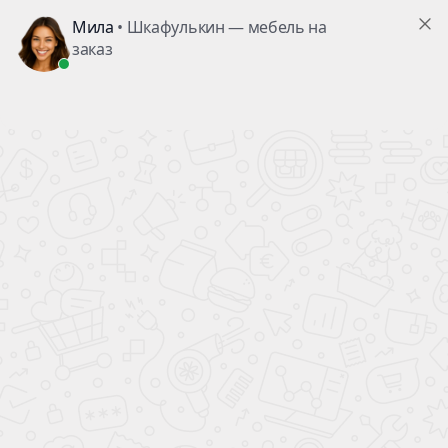
Заказ №24702