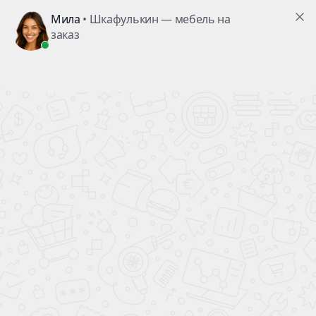
Заказ №24710