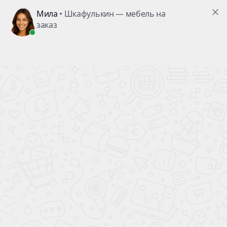
Заказ №24908