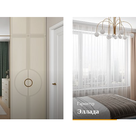
Гарнитур
Эллада