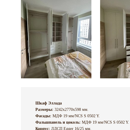
Шкаф Эллада
Размеры:
3242х2770х598 мм.
Фасады:
МДФ 19 мм/NCS S 0502 Y.
Фальшпанель и цоколь:
МДФ 19 мм/NCS S 0502 Y.
Корпус:
ЛДСП Egger 16/25 мм.