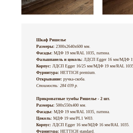
Шкаф Ришелье
Размеры:
2300х2640х600 мм.
Фасады:
МДФ 19 мм/RAL 1035, патина.
Фальшпанель и цоколь:
ЛДСП Egger 16 мм/МДФ 19
Корпус:
ЛДСП Egger 16/25 мм/МДФ 19 мм/RAL 1035
Фурнитура:
HETTICH premium.
Открывание:
ручка-скоба.
Стоимость: 284 039 р.
Прикроватные тумбы Ришелье - 2 шт.
Размеры:
500х550х400 мм.
Фасады:
МДФ 19 мм/RAL 1035, патина.
Цоколь:
МДФ 19 мм/PL1 W03.
Корпус:
ЛДСП Egger 16 мм/МДФ 16 мм/RAL 1035.
Фурнитура:
HETTICH standard.