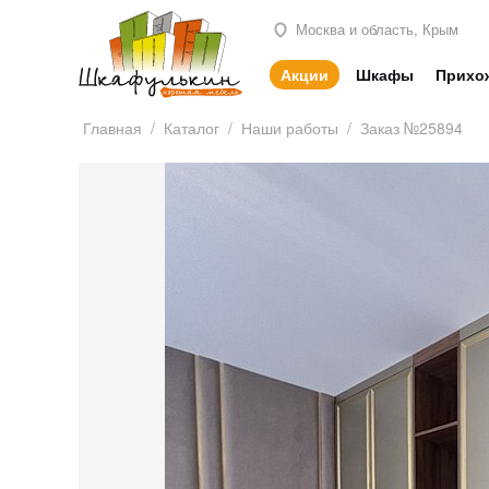
Москва и область, Крым
Акции
Шкафы
Прихо
Главная
/
Каталог
/
Наши работы
/
Заказ №25894