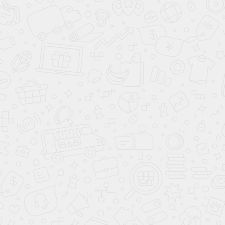
Вы смотрели
Заказ
№25908