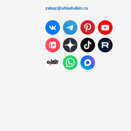
zakaz@shkafulkin.ru