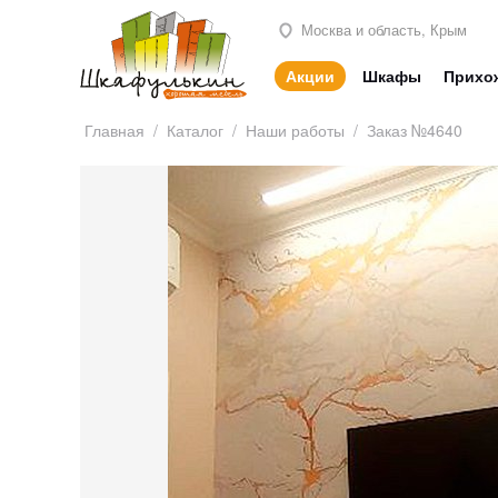
Москва и область, Крым
Акции
Шкафы
Прихо
Главная
/
Каталог
/
Наши работы
/
Заказ №4640