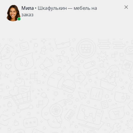
Заказ №4866