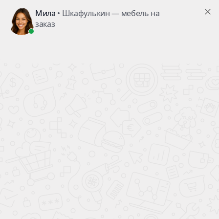
Заказ №5916