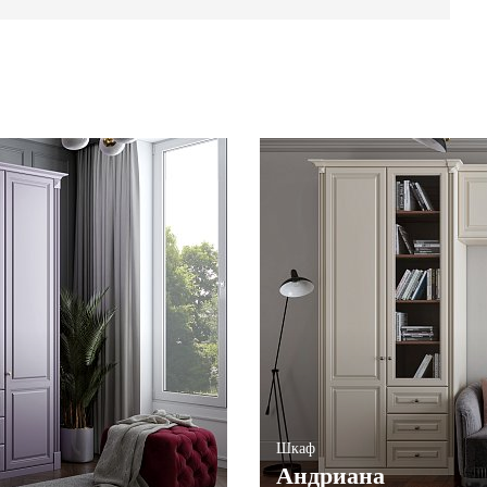
Шкаф
Андриана