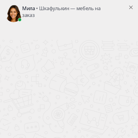
Заказ №8476