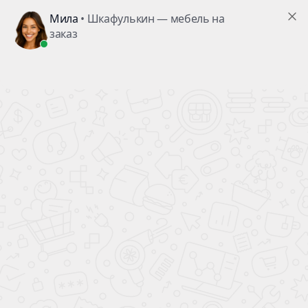
Заказ №9492