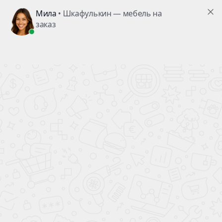
Заказ №9788