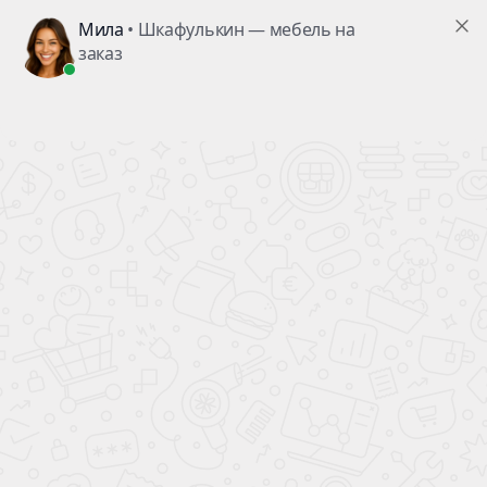
Заказ №9810