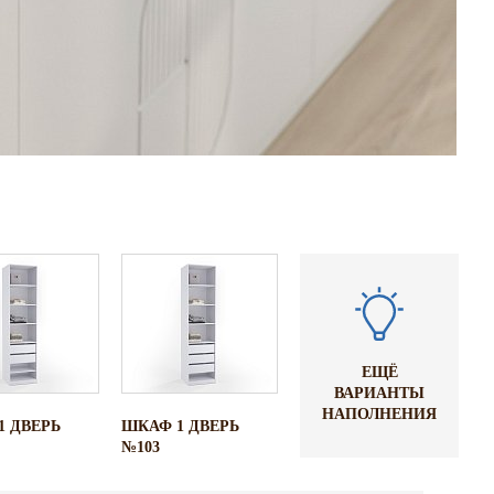
ЕЩЁ
ВАРИАНТЫ
НАПОЛНЕНИЯ
1 ДВEРЬ
ШКАФ 1 ДВEРЬ
№103