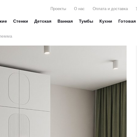
Проекты
О нас
Оплата и доставка
жие
Стенки
Детская
Ванная
Тумбы
Кухни
Готовая
лемма