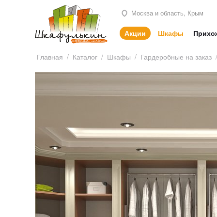
Москва и область, Крым
Акции
Шкафы
Прихо
Главная
/
Каталог
/
Шкафы
/
Гардеробные на заказ