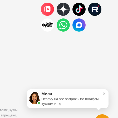
×
Мила
Отвечу на все вопросы по шкафам,
кухням и тд
ские, кухни.
запрещено.