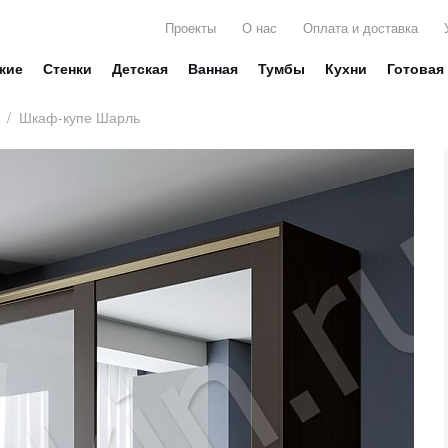
Проекты
О нас
Оплата и доставка
жие
Стенки
Детская
Ванная
Тумбы
Кухни
Готовая
/
Шкаф-купе Шарль