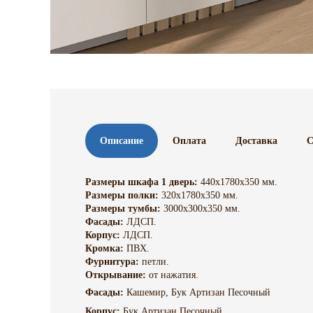
Описание
Оплата
Доставка
С
Размеры шкафа 1 дверь:
440х1780х350 мм.
Размеры полки:
320х1780х350 мм.
Размеры тумбы:
3000х300х350 мм.
Фасады:
ЛДСП.
Корпус:
ЛДСП.
Кромка:
ПВХ.
Фурнитура:
петли.
Открывание:
от нажатия.
Фасады:
Кашемир, Бук Артизан Песочный
Корпус:
Бук Артизан Песочный