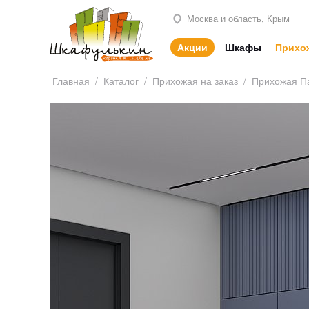
Москва и область, Крым
Акции
Шкафы
Прихо
Главная
/
Каталог
/
Прихожая на заказ
/
Прихожая П