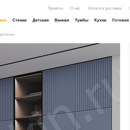
Проекты
О нас
Оплата и доставка
жие
Стенки
Детская
Ванная
Тумбы
Кухни
Готовая
артенио