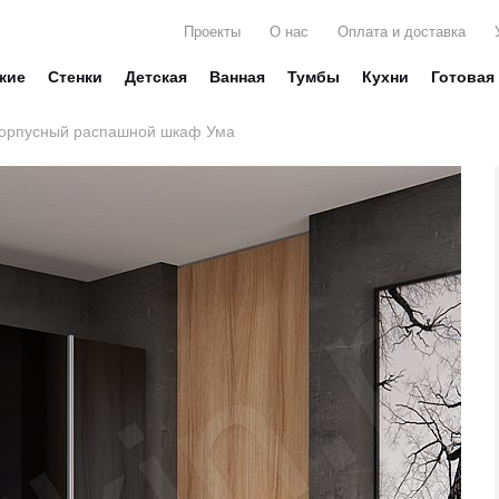
Проекты
О нас
Оплата и доставка
жие
Стенки
Детская
Ванная
Тумбы
Кухни
Готовая
орпусный распашной шкаф Ума