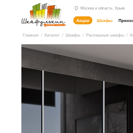
Москва и область, Крым
Акции
Шкафы
Прихо
Главная
/
Каталог
/
Шкафы
/
Распашные шкафы
/
К