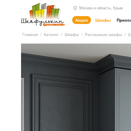
Москва и область, Крым
Акции
Шкафы
Прихо
Главная
/
Каталог
/
Шкафы
/
Распашные шкафы
/
Ш