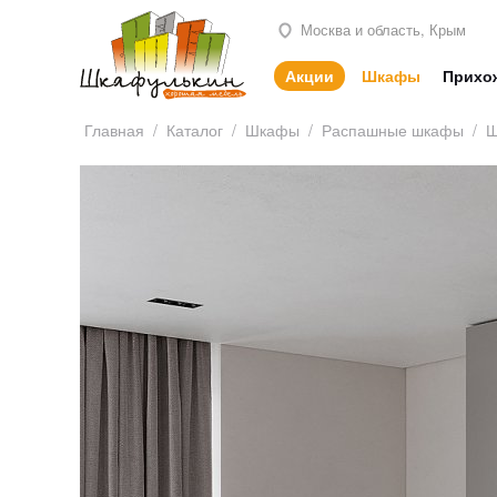
Москва и область, Крым
Акции
Шкафы
Прихо
Главная
/
Каталог
/
Шкафы
/
Распашные шкафы
/
Ш