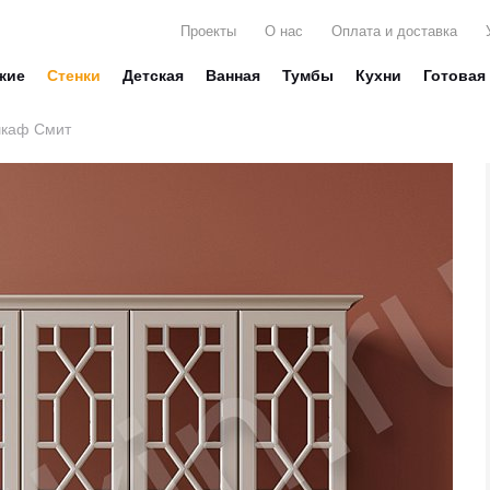
Проекты
О нас
Оплата и доставка
жие
Стенки
Детская
Ванная
Тумбы
Кухни
Готовая
шкаф Смит