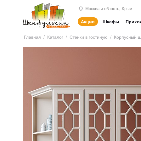
Москва и область, Крым
Акции
Шкафы
Прихо
Главная
/
Каталог
/
Стенки в гостиную
/
Корпусный 