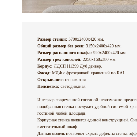
Размер стенки:
3700x2400x420 мм.
Общий размер без реек:
3150x2400x420 мм.
Размер распашного шкафа:
920x2400x420 мм.
Размер трех консолей:
2250x160x380 мм.
Корпус:
ЛДСП H1399 Дуб денвер.
Фасад:
МДФ c фрезеровкой крашеный по RAL.
Открывание:
от нажатия.
Подсветка:
светодиодная.
Интерьер современной гостиной невозможно предста
подобранная стенка послужит удобной системой хран
гостиной любой площади.
Корпусная стенка является единой конструкцией. Она
вместительный шкаф.
Данная модель позволяет скрыть дефекты стены, эф