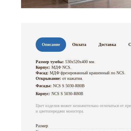
Описание
Оплата
Доставка
С
Размер тумбы:
530x520x400 мм.
Корпус:
МДФ NCS.
Фасад:
МДФ фрезерованный крашенный по NCS.
Открывание:
от нажатия.
Фасады:
NCS S 5030-R80B
Корпус:
NCS S 5030-R80B
Цвет изделия может незначительно отличаться от пр
и цветопередачи монитора.
Размер