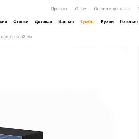
Проекты
О нас
Оплата и доставка
жие
Стенки
Детская
Ванная
Тумбы
Кухни
Готовая
тная Дзен 53 см