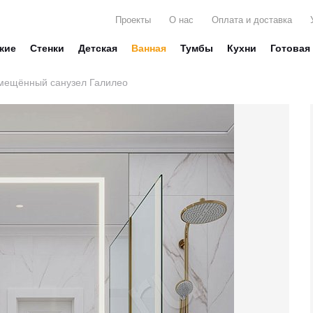
Проекты
О нас
Оплата и доставка
жие
Стенки
Детская
Ванная
Тумбы
Кухни
Готовая
мещённый санузел Галилео