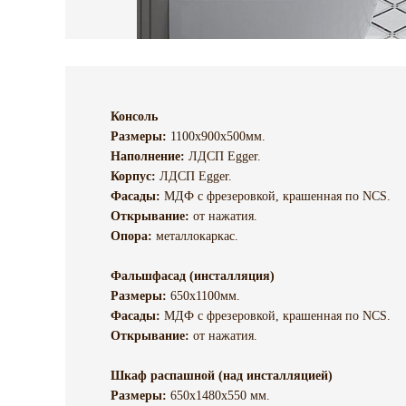
Консоль
Размеры:
1100х900х500мм.
Наполнение:
ЛДСП Egger.
Корпус:
ЛДСП Egger.
Фасады:
МДФ c фрезеровкой, крашенная по NCS.
Открывание:
от нажатия.
Опора:
металлокаркас.
Фальшфасад (инсталляция)
Размеры:
650х1100мм.
Фасады:
МДФ c фрезеровкой, крашенная по NCS.
Открывание:
от нажатия.
Шкаф распашной (над инсталляцией)
Размеры:
650х1480х550 мм.