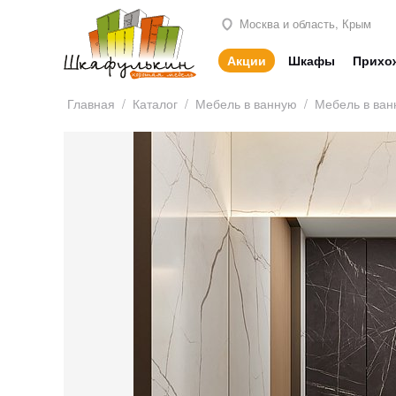
Москва и область, Крым
Акции
Шкафы
Прихо
Главная
/
Каталог
/
Мебель в ванную
/
Мебель в ван