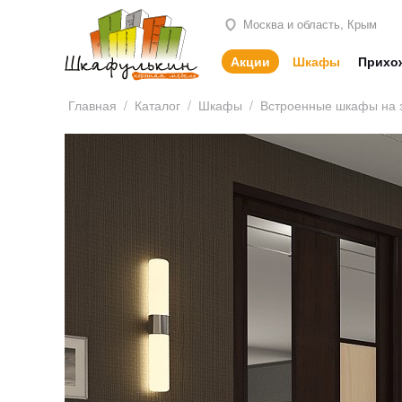
Москва и область, Крым
Акции
Шкафы
Прихо
Главная
/
Каталог
/
Шкафы
/
Встроенные шкафы на 