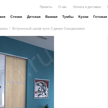
Проекты
О нас
Оплата и доставка
жие
Стенки
Детская
Ванная
Тумбы
Кухни
Готовая
заказ
/
Встроенный шкаф-купе 3 двери Скандинавия