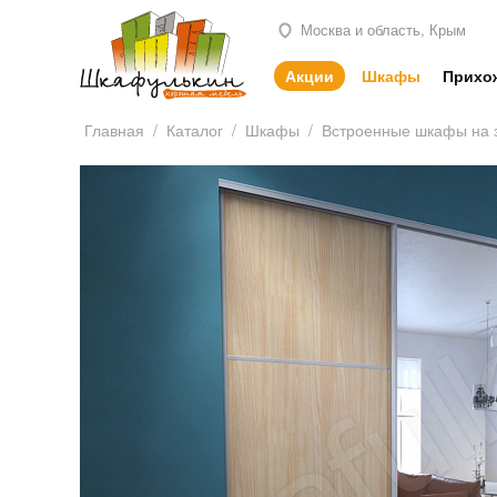
Москва и область, Крым
Акции
Шкафы
Прихо
Главная
/
Каталог
/
Шкафы
/
Встроенные шкафы на 