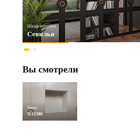
Шкаф-витрина
Севилья
Вы смотрели
Заказ
№11580