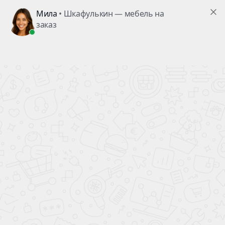
Заказ №12440