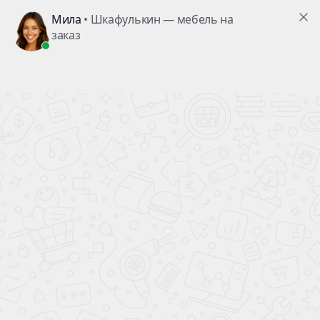
Заказ №13990