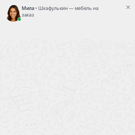
Заказ №19006