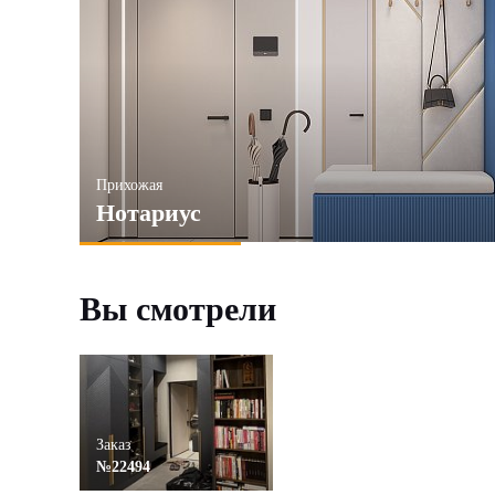
Прихожая
Нотариус
Вы смотрели
Заказ
№22494