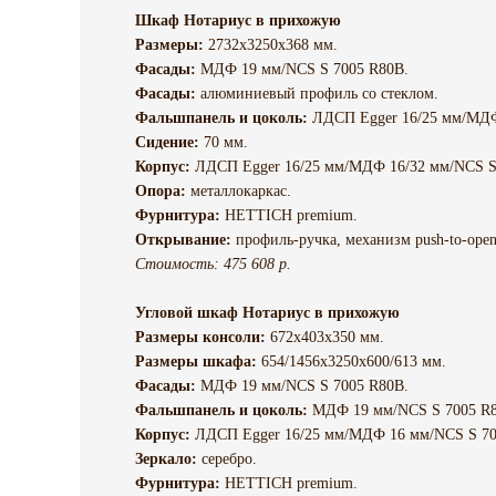
Шкаф Нотариус в прихожую
Размеры:
2732х3250х368 мм.
Фасады:
МДФ 19 мм/NCS S 7005 R80B.
Фасады:
алюминиевый профиль со стеклом.
Фальшпанель и цоколь:
ЛДСП Egger 16/25 мм/МДФ
Сидение:
70 мм.
Корпус:
ЛДСП Egger 16/25 мм/МДФ 16/32 мм/NCS S
Опора:
металлокаркас.
Фурнитура:
HETTICH premium.
Открывание:
профиль-ручка, механизм push-to-open
Стоимость: 475 608 р.
Угловой шкаф Нотариус в прихожую
Размеры консоли:
672х403х350 мм.
Размеры шкафа:
654/1456х3250х600/613 мм.
Фасады:
МДФ 19 мм/NCS S 7005 R80B.
Фальшпанель и цоколь:
МДФ 19 мм/NCS S 7005 R8
Корпус:
ЛДСП Egger 16/25 мм/МДФ 16 мм/NCS S 70
Зеркало:
серебро.
Фурнитура:
HETTICH premium.