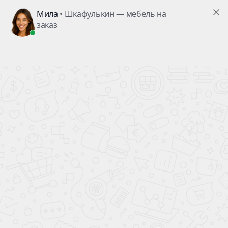
Заказ №23238