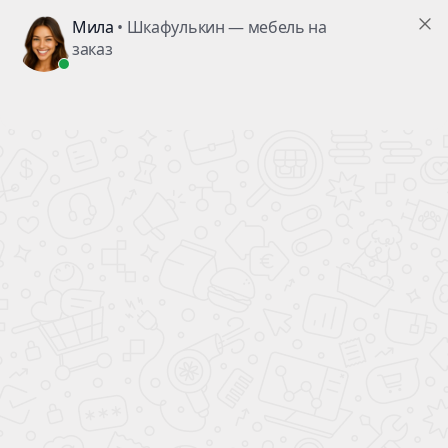
Заказ №23778