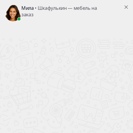
Заказ №24504